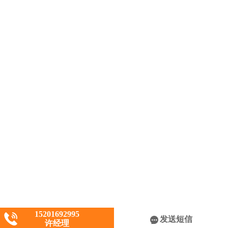
15201692995
发送短信
许经理